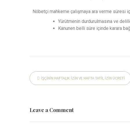
Nöbetçi mahkeme çalışmaya ara verme süresi için
Yürütmenin durdurulmasına ve deliller
Kanunen belli süre içinde karara ba
İŞÇİNİN HAFTALIK İZİN VE HAFTA TATİL İZİN ÜCRETİ
Leave a Comment