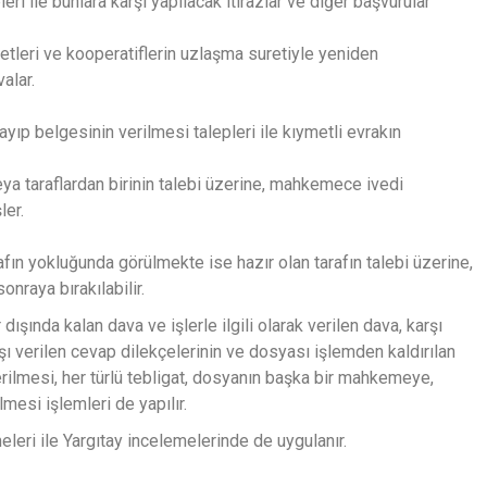
ri ile bunlara karşı yapılacak itirazlar ve diğer başvurular
etleri ve kooperatiflerin uzlaşma suretiyle yeniden
valar.
ayıp belgesinin verilmesi talepleri ile kıymetli evrakın
eya taraflardan birinin talebi üzerine, mahkemece ivedi
ler.
afın yokluğunda görülmekte ise hazır olan tarafın talebi üzerine,
onraya bırakılabilir.
r dışında kalan dava ve işlerle ilgili olarak verilen dava, karşı
rşı verilen cevap dilekçelerinin ve dosyası işlemden kaldırılan
erilmesi, her türlü tebligat, dosyanın başka bir mahkemeye,
esi işlemleri de yapılır.
eri ile Yargıtay incelemelerinde de uygulanır.