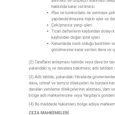
alınması ve dispeçci atanması taleple
hakkında karar verilmesi.
İflas ve konkordato ile sermaye şirk
yapılandırılmasına ilişkin işler ve da
Çekişmesiz yargı işleri.
Ticari defterlerin kaybından dolayı k
kaybından doğan iptal işleri.
Kanunlarda ivedi olduğu belirtilen v
görülmesine karar verilen dava ve iş
(2) Tarafların anlaşması halinde veya dava bir tar
yukarıdaki iş ve davalara bakılması, adli tatilden s
(3) Adli tatilde, yukarıdaki fıkralarda gösterilenle
dava, istinaf ve temyiz dilekçeleri ile bunlara ka
davaları yenileme dilekçelerinin alınması, ilam v
bölge adli mahkemesine veya Yargıtay’a gönderilm
(4) Bu maddede hükümleri, bölge adliye mahkemel
CEZA MAHKEMELERİ