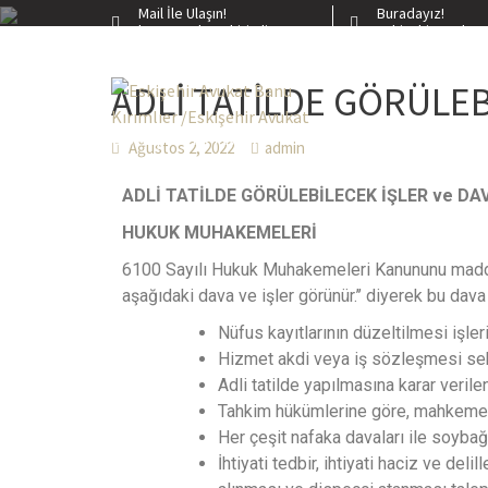
Mail İle Ulaşın!
Buradayız!
banu@avbanukirimlier.com
Eskişehir - Odunp
Home
20
ADLİ TATİLDE GÖRÜLEB
ESKIŞEHIR AVUKAT BANU KIRIMLIER /E
Ağustos 2, 2022
admin
ADLİ TATİLDE GÖRÜLEBİLECEK İŞLER ve DA
HUKUK MUHAKEMELERİ
6100 Sayılı Hukuk Muhakemeleri Kanununu madde 1
aşağıdaki dava ve işler görünür.’’ diyerek bu dava
Nüfus kayıtlarının düzeltilmesi işleri
Hizmet akdi veya iş sözleşmesi sebeb
Adli tatilde yapılmasına karar verilen
Tahkim hükümlerine göre, mahkemeni
Her çeşit nafaka davaları ile soybağı
İhtiyati tedbir, ihtiyati haciz ve deli