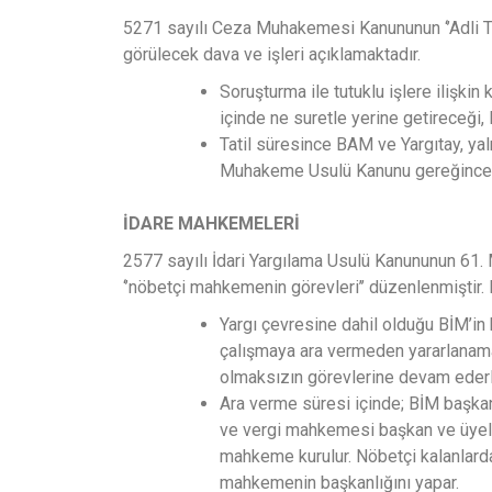
5271 sayılı Ceza Muhakemesi Kanununun ‘’Adli Tatil
görülecek dava ve işleri açıklamaktadır.
Soruşturma ile tutuklu işlere ilişkin
içinde ne suretle yerine getireceği, 
Tatil süresince BAM ve Yargıtay, yal
Muhakeme Usulü Kanunu gereğince gö
İDARE MAHKEMELERİ
2577 sayılı İdari Yargılama Usulü Kanununun 61.
‘’nöbetçi mahkemenin görevleri’’ düzenlenmiştir.
Yargı çevresine dahil olduğu BİM’in
çalışmaya ara vermeden yararlanama
olmaksızın görevlerine devam ederl
Ara verme süresi içinde; BİM başkan
ve vergi mahkemesi başkan ve üyeler
mahkeme kurulur. Nöbetçi kalanlard
mahkemenin başkanlığını yapar.