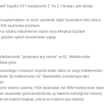
’’ başlıklı 331 maddesinin 2. Ve 3. Fıkraları, adli tatilde
 kovuşturmaların ve ivedi sayılacak diğer hususların tatil süresi
HSK tarafından belirlenir.
nız tutuklu hükümlerine ilişkin veya Meşhud Suçların
rülen işlerin incelemeleri yapar.
 Maddesinde ‘’çalışmaya ara verme’’ ve 62. Maddesinde
 Buna göre;
 bulunduğu il merkezi dışında kalan idare ve vergi mahkemeleri
zlar. Bu mahkemeler, 62. Maddedeki sınırlamaya tabii
er.
ının önerisi üzerine, HSK tarafından, her BİM merkezinde idare
i arasından görevlendirilecek üç hakimin katıldığı bir nöbetçi
an en kıdemli başkan, yoksa en kıdemli üye nöbetçi