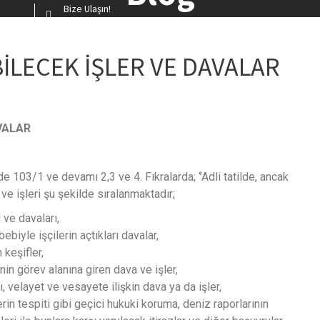
Bize Ulaşın!
azarı
0506 830 20 99
22
Ağustos
2
ADLİ TATİLDE GÖRÜLEBİLECEK İŞLER
İLECEK İŞLER VE DAVALAR
SKIŞEHIR AVUKAT
ANASAYFA
FAALIYETLERIMIZ
İL
VALAR
03/1 ve devamı 2,3 ve 4. Fıkralarda; ‘’Adli tatilde, ancak
 ve işleri şu şekilde sıralanmaktadır;
 ve davaları,
iyle işçilerin açtıkları davalar,
 keşifler,
n görev alanına giren dava ve işler,
, velayet ve vesayete ilişkin dava ya da işler,
llerin tespiti gibi geçici hukuki koruma, deniz raporlarının