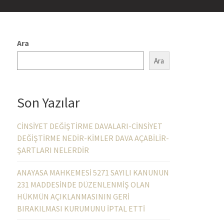
 VE DAVALAR
Ara
Ara
ETIŞIM
VEKALET BILGILERI
YAZILAR
Son Yazılar
CİNSİYET DEĞİŞTİRME DAVALARI-CİNSİYET
DEĞİŞTİRME NEDİR-KİMLER DAVA AÇABİLİR-
ŞARTLARI NELERDİR
ANAYASA MAHKEMESİ 5271 SAYILI KANUNUN
231 MADDESİNDE DÜZENLENMİŞ OLAN
HÜKMÜN AÇIKLANMASININ GERİ
BIRAKILMASI KURUMUNU İPTAL ETTİ